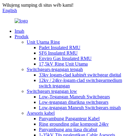
Wilujeng sumping di situs wéb kami!
English
Imah
Produk
Unit Utama Ring
Padet Insulated RMU
SF6 Insulated RMU
Enviro Gas Insulated RMU
17,5kV Ring Unit Utama
Switchgears-tegangan tengah
33kv logam-clad kabinét switchgear digital
12kv / 24kv-logam-clad switchgearmedium
switch tegangan
Switchgears tegangan low
Low-Tegangan Maneuh Switchgears
Low-tegangan ditarikna switchgears
Low-tegangan Maneuh Switchgears misah
Asesoris kabel
Panyambung Panganteur Kabel
Ring grounding pilar komposit 24kv
Panyambung anu tiasa dicabut
1-35kV Tiis ngaleutikan Cable Asesoris