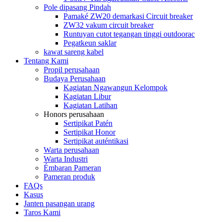
Pole dipasang Pindah
Pamaké ZW20 demarkasi Circuit breaker
ZW32 vakum circuit breaker
Runtuyan cutot tegangan tinggi outdoorac
Pegatkeun saklar
kawat sareng kabel
Tentang Kami
Propil perusahaan
Budaya Perusahaan
Kagiatan Ngawangun Kelompok
Kagiatan Libur
Kagiatan Latihan
Honors perusahaan
Sertipikat Patén
Sertipikat Honor
Sertipikat auténtikasi
Warta perusahaan
Warta Industri
Émbaran Pameran
Pameran produk
FAQs
Kasus
Janten pasangan urang
Taros Kami