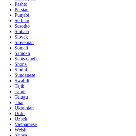
Pashto
Persian
Punjabi
Serbian
Sesotho
Sinhala
Slovak
Slovenian
Somali
Samoan
Scots Gaelic
Shona
Sindhi
Sundanese
Swahili
Tajik
Tamil
Telugu
Thai
Ukrainian
Urdu
Uzbek
Vietnamese
Welsh
Xhosa